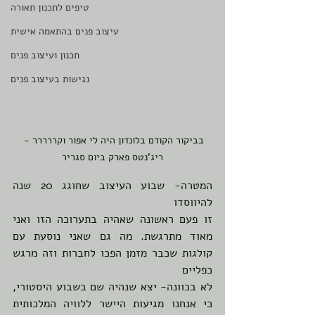
טיפים לתכנון תאורה
עיצוב פנים בהתאמה אישית
תכנון ועיצוב פנים
נגישות בעיצוב פנים
בביקור הקודם בלונדון היה לי אפור וקררררר - 
ריג'נטס פארק ביום סגריר
המטרה- שבוע העיצוב שחוגג 20 שנה 
להיווסדו
זו פעם ראשונה שאהיה בתערוכה הזו ואני 
מאוד מתרגשת. מה גם שאני נוסעת עם 
קולגות שכבר מזמן הפכו לחברות וזה מרגש 
כפליים
לא בכוונה- יצא שנהיה שם בשבוע היסטורי, 
כי אנחנו מגיעות היישר ללוויה המלכותית 