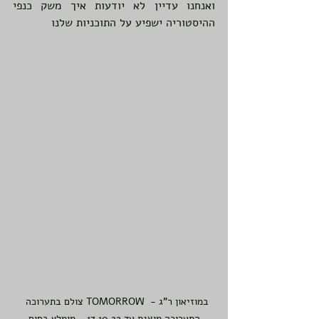
ואנחנו עדיין לא יודעות איך משק כנפי 
ההיסטוריה ישפיע על התוכניות שלנו 
  צולם בתערוכה TOMORROW במוזיאון ר"ג - 
התערוכה מוצגת עד 17.10.22 - מומלץ בחום