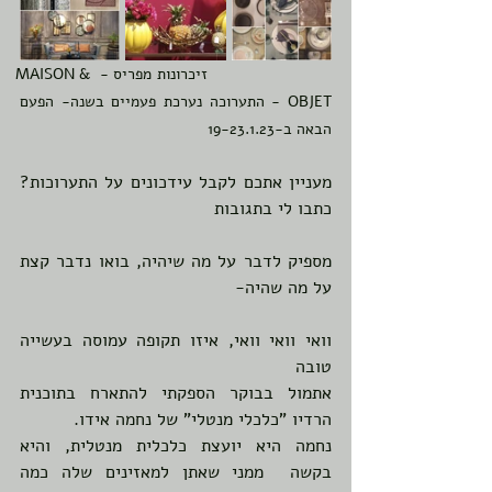
                        זיכרונות מפריס - MAISON & 
OBJET - התערוכה נערכת פעמיים בשנה- הפעם 
הבאה ב-19-23.1.23  
מעניין אתכם לקבל עידכונים על התערוכות? 
כתבו לי בתגובות
מספיק לדבר על מה שיהיה, בואו נדבר קצת 
על מה שהיה-
וואי וואי וואי, איזו תקופה עמוסה בעשייה 
טובה
אתמול בבוקר הספקתי להתארח בתוכנית 
הרדיו "כלכלי מנטלי" של נחמה אידו.
נחמה היא יועצת כלכלית מנטלית, והיא 
בקשה  ממני שאתן למאזינים שלה כמה 