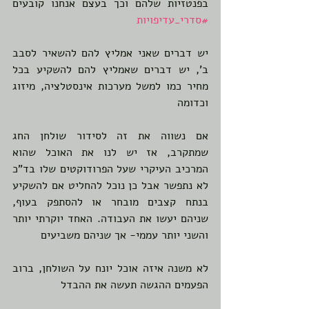
בפנטזיות שלהם וכך בעצם אנחנו קובעים 
#סדרי_עדיפויות
יש דברים שאני אמליץ להם להשאיר לסבב 
ב', יש דברים שאמליץ להם להשקיע בכל 
מחיר כמו למשל מערכות אינסטלציה, מיזוג 
וכדומה
אם נשווה את זה לסידור שולחן החג 
שמתקרב, אז יש לנו את האוכל שהוא 
המרכיב העיקרי שעל הפרודוקטים שלו בד"כ 
לא נתפשר אבל כן נוכל להחליט אם להשקיע 
בנתח קצבים מובחר או להסתפק בעוף, 
שניהם יעשו את העבודה. האחד יוקרתי יותר 
והשני יותר עממי- אך שניהם משביעים
לא משנה איזה אוכל יונח על השולחן, ברוב 
הפעמים ההגשה תעשה את ההבדל