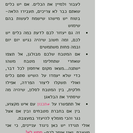
לעבור ולמיין את הכלים. אם יש כלים 
שאתם כבר לא צריכים, תעבירו הלאה- 
בטוח יש מישהו שישמח לעשות בהם 
שימוש
זה גם יעזור לכם לדעת כמה כלים יש 
לכם, ומה חשוב שיהיה נגיש יום יום 
ובמה פחות משתמשים
אם המטבח שלכם מבולגן, אל תצפו 
שאחרי שתחליפו מטבח משהו 
ישתנה...מצאו מקום איחסון לכל דבר, 
כדי שלא יעמדו על השיש סתם כלים 
ואולי תשקלו ליצור הפרדה, אפילו 
חלקית, בין המטבח לסלון, שיהיה מה 
שיסתיר את הבלאגן
אל תתפשרו על 
#תכנון
 עם איש מקצוע, 
בין אם בחברת מטבחים ובין אם אצל 
נגר והכי מומלץ להיעזר במעצבת. 
אולי תגידו יש כאן ניגוד עניינים, כי אני 
מעצבת, ואני אומר לכם- 
ממש לא!