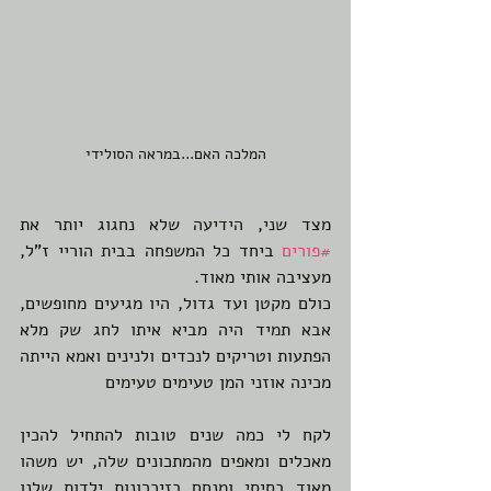
המלכה האם...במראה הסולידי
מצד שני, הידיעה שלא נחגוג יותר את 
#פורים
 ביחד כל המשפחה בבית הוריי ז"ל, 
מעציבה אותי מאוד. 
כולם מקטן ועד גדול, היו מגיעים מחופשים, 
אבא תמיד היה מביא איתו לחג שק מלא 
הפתעות וטריקים לנכדים ולנינים ואמא הייתה 
מכינה אוזני המן טעימים טעימים
לקח לי כמה שנים טובות להתחיל להכין 
מאכלים ומאפים מהמתכונים שלה, יש משהו 
מאוד בסיסי ומנחם בזיכרונות ילדות שלנו 