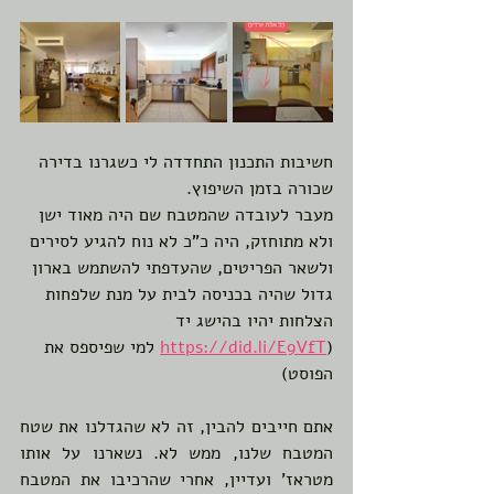
חשיבות התכנון התחדדה לי כשגרנו בדירה 
שכורה בזמן השיפוץ. 
מעבר לעובדה שהמטבח שם היה מאוד ישן 
ולא מתוחזק, היה כ"כ לא נוח להגיע לסירים 
ולשאר הפריטים, שהעדפתי להשתמש בארון 
גדול שהיה בכניסה לבית על מנת שלפחות 
הצלחות יהיו בהישג יד 
(
https://did.li/E9VfT
למי שפיספס את 
הפוסט)  
אתם חייבים להבין, זה לא שהגדלנו את שטח 
המטבח שלנו, ממש לא. נשארנו על אותו 
מטראז' ועדיין, אחרי שהרכיבו את המטבח 