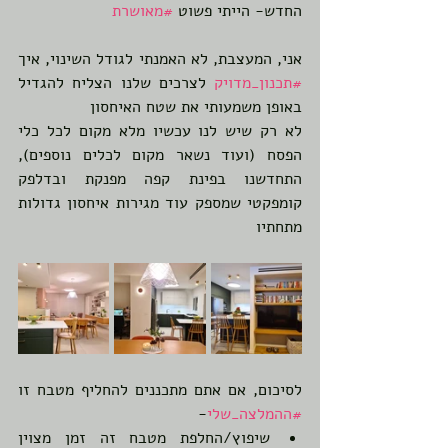
החדש- הייתי פשוט 
#מאושרת
אני, המעצבת, לא האמנתי לגודל השינוי, איך 
#תכנון_מדויק
 לצרכים שלנו הצליח להגדיל 
באופן משמעותי את שטח האיחסון 
לא רק שיש לנו עכשיו מלא מקום לכל כלי 
הפסח (ועוד נשאר מקום לכלים נוספים), 
התחדשנו בפינת קפה מפנקת ובדלפק 
קומפקטי שמספק עוד מגירות איחסון גדולות 
מתחתיו
לסיכום, אם אתם מתכננים להחליף מטבח זו 
#ההמלצה_שלי
-
שיפוץ/החלפת מטבח זה זמן מצוין 