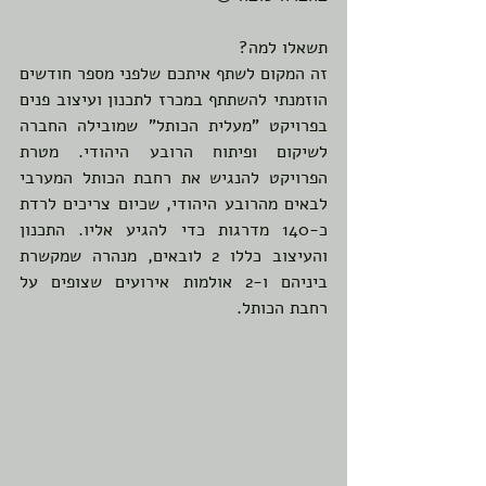
תשאלו למה? 
זה המקום לשתף איתכם שלפני מספר חודשים 
הוזמנתי להשתתף במכרז לתכנון ועיצוב פנים 
בפרויקט "מעלית הכותל" שמובילה החברה 
לשיקום ופיתוח הרובע היהודי. מטרת 
הפרויקט להנגיש את רחבת הכותל המערבי 
לבאים מהרובע היהודי, שכיום צריכים לרדת 
כ-140 מדרגות כדי להגיע אליו. התכנון 
והעיצוב כללו 2 לובאים, מנהרה שמקשרת 
ביניהם ו-2 אולמות אירועים שצופים על 
רחבת הכותל.