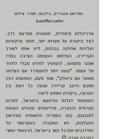
מוזיאון גוגנהיים, בילבאו, ספרד. צילום: 
אדריכלות פיסולית, חופשית ופורצת דרך, 
לצד ביקורת על תעוזת יתר, חוסר פרקטיות 
ועלויות אחזקה גבוהות, ליוו אותו לאורך 
הקריירה. הצלחתו העצומה הציבה בפניו 
אתגר מתמשך, להמשיך לחדש מבלי לחזור 
על עצמו. “קשה יותר להתמודד עם הצלחה 
מאשר עם כישלון”, אמר פעם, והמשפט הזה 
מסכם היטב קריירה שנעה כל העת בין 
הערצה, ביקורת ואומץ ליצור.
הופתעתי לגלות שדווקא בישראל, למרות 
הפרסים וההכרה, פרויקטים שהגיש הצעות 
לתכנונם, כמו הספריה הלאומית ומוזיאון 
הסבלנות, לא התקבלו. כשקראתי על 
הסירובים שקיבל כאן בישראל, הרגשתי שאני 
בחברה טובה 😊