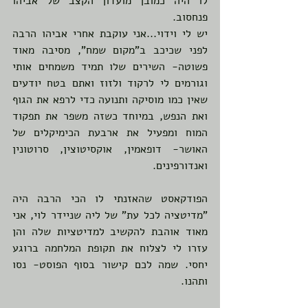
לו היה כמובן מועדון הקצב של אביהו 
פנחסוב.
יש לי וידוי...אני עוקבת אחרי אביהו הרבה 
לפני שכיכב ב"מקום שמח", מסיבה מאוד 
פשוטה- השירים שלו תמיד משמחים אותי 
וגורמים לי לרקוד ולזוז ואתם בטח יודעים 
שאין כמו מוסיקה ותנועה כדי לרפא את הגוף 
ואת הנפש, במיוחד כשזה משפר את תפקוד 
המוח ומפעיל את ארבעת הכימיקלים של 
האושר- דופאמין, אוקסיטוצין, סרוטונין 
ואנדורפינים.
הפודקאסט שהאזנתי לו הכי הרבה היה 
"מדיטציה לכל עת" של ליה שניידר לוי, אני 
מאוד אוהבת להקשיב למדיטציות שלה והן 
עזרו לי לצלוח את תקופת המלחמה ברוגע 
יחסי. שמה לכם קישור בסוף הפוסט- נסו 
ותהנו.