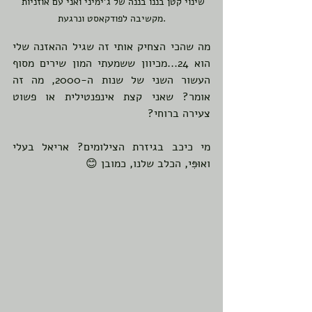
שינוי קטן בננו בננה של ג'ימיני ואני עם אוזניות 
מקשיבה לפודקאסט ונרגעת.
מה שהכי הצחיק אותי זה שגיל ההאזנה שלי 
הוא 24...מכיוון ששמעתי המון שירים מסוף 
העשור השני של שנות ה-2000, מה זה 
אומר? שאני קצת אינפנטילית או פשוט 
צעירה ברוחי?
מי כיכב בגיזרת הצילומים? אריאל בעלי 
ואוּפִּי, הכלב שלנו, כמובן 😊 