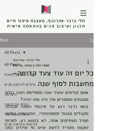
חלי ברבר-אהרונוף, מעצבת סיפור חיים
תכנון ועיצוב פנים בהתאמה אישית
Post
All Posts
חלי ברבר-אהרונוף
All Posts
Dec 15, 2025
5 min read
כל יום זה עוד צעד קדימה-
טיפים לתכנון מטבח
מחשבות לסוף שנה
טיפים לעיצוב פנים
אתם קולטים שעוד שנה מסתיימת ושוב כולם 
השראה
מסכמים ומספרים איך היה ומה יהיה?
בתים עם סיפור
בואו נדבר רגע על סיכומי השנה שכולנו 
מקבלים מגוגל ומספוטיפיי. הסיכומים שלהם 
עיצוב עם סיפור
תמיד מצחיקים אותי, לא בקטע רע, למרות 
נגישות בעיצוב פנים
שקצת מטריד לדעת שיש מי שיודע כמה 