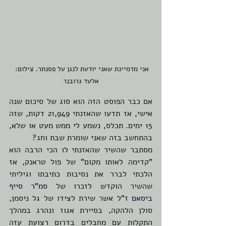
אני מדמיינת שאני יודעת לנגן על פסנתר. צילום: 
אלעד גרובנר
אם כבר הפוסט הזה הוא סוג של סיכום שנה 
אישי,
אז תדעו שהאזנתי 21,949 דקות, שזה 
15 ימים. תכלס, נשמע לי ממש מעט או שלא, 
בהתחשב בזה שאני שומרת שבת וחג?
מסתבר שהשיר שהאזנתי לו הכי הרבה הוא 
"קדימה לאותו מקום" של פול טראנק, אז 
הלכתי לברר את נסיבות כתיבתו וגיליתי 
שהשיר הוקדש לזכרו של 
סמ"ר סייף 
ביסאם
 ז"ל אשר שירת לצידו של גל ניסמן, 
סולן הלהקה, בסיירת אגוז ונהרג במהלך 
התקלות עם מחבלים בדרום רצועת עזה 