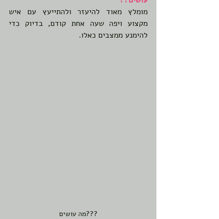
עושים?? 
מומלץ מאוד להיעזר ולהתייעץ עם איש 
מקצוע ויפה שעה אחת קודם, בדיוק כדי 
להימנע ממצבים כאלו. 
מה עושים???