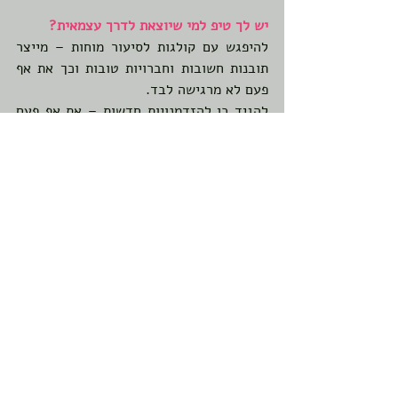
יש לך טיפ למי שיוצאת לדרך עצמאית?
להיפגש עם קולגות לסיעור מוחות – מייצר 
תובנות חשובות וחברויות טובות וכך את אף 
פעם לא מרגישה לבד.
להגיד כן להזדמנויות חדשות – את אף פעם 
לא יכולה לדעת לאן זה יוביל לאותך. אולי 
מכאן יגיע הפרויקט הבא שלך או שיתוף 
פעולה מעניין.
לעשות משהו רק בשביל עצמך, לנפש שלך.
עם קולגות שמזמן הפכו לחברות ועם חלקן 
אף נוצרו שת"פים מיוחדים 
מכיוון שאני מיישמת את ההמלצות של עצמי, 