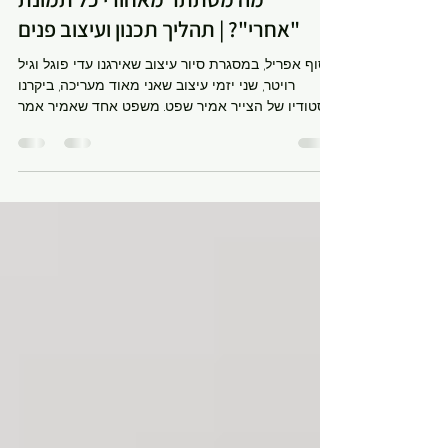
עיצוב פנים בהתאמה אישית
מה מסתתר מאחורי כל תמונת
"אחרי"? | תהליך תכנון ועיצוב פנים
בסוף אפריל, במסגרת סיור עיצוב שאירגנו עדי פוגל וגיל
רויטר, שני יזמי עיצוב שאני מאוד מעריכה, ביקרנו
בסטודיו של הצייר אמיר שפט. משפט אחד שאמיר אמר
תפס אותי, רשמתי לי בצד בידיעה ברורה שיבוא יום
ואצטט אותו- מבט אחד מכיל המון שעות הצייר אמיר
שפט בסטודיו שלו הוא כמובן התייחס לשעות הארוכות
שמושקעות בכל ציור, ואני לא יכולתי שלא לקחת את
המשפט הזה לעולם שלי. כי המשפט הזה, מבחינתי
בכלל לא עוסק בציור. הוא עוסק בכל תהליך יצירה,
ובמקרה שלי ביצירה שמתחילה בהקשבה לאנשים. שתי
לקוחות שהקשבתי